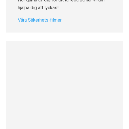
hjälpa dig att lyckas!
Våra Säkerhets-filmer
Kursbeskrivning: Välkommen på
certifieringskurs för VIGI by TP-Link hos
Sonepar! Tillsammans med TP-Link bjuder
Sonepar in till en utbildningsdag där du får
fördjupa dina kunskaper inom...